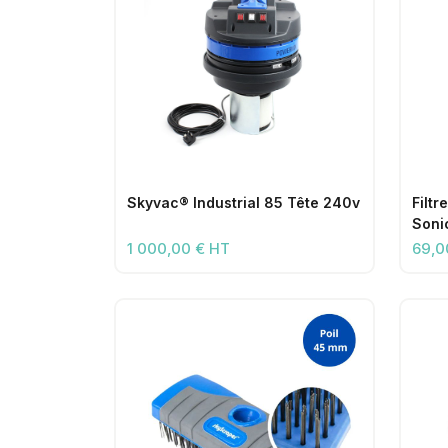
Skyvac® Industrial 85 Tête 240v
Filt
Sonic
75/7
1 000,00 € HT
69,0