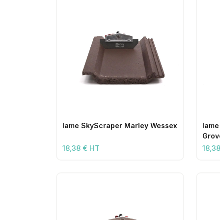
lame SkyScraper Marley Wessex
lame
Grov
18,38 € HT
18,3