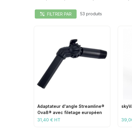
53 produits
FILTRER PAR
Adaptateur d'angle Streamline®
skyV
Ova8® avec filetage européen
31,40 € HT
39,0