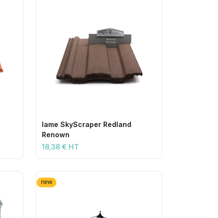
lame SkyScraper Redland
Renown
18,38 € HT
new