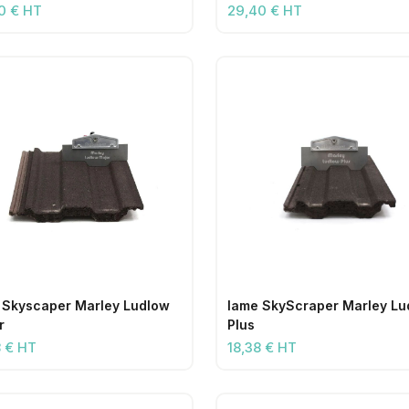
0 € HT
29,40 € HT
 Skyscaper Marley Ludlow
lame SkyScraper Marley Lu
r
Plus
8 € HT
18,38 € HT