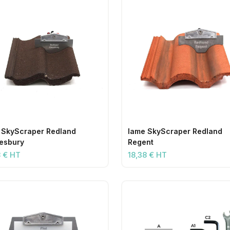
 SkyScraper Redland
lame SkyScraper Redland
esbury
Regent
8 € HT
18,38 € HT