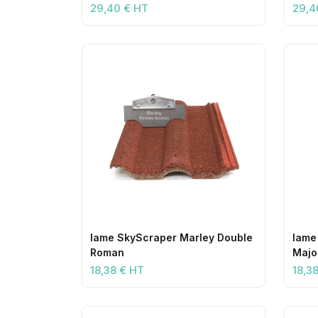
29,40 € HT
29,4
lame SkyScraper Marley Double
lame
Roman
Majo
18,38 € HT
18,3