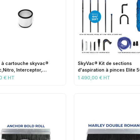
re à cartouche skyvac®
SkyVac® Kit de sections
,Nitro, Interceptor,
d'aspiration à pinces Elite
8/85
0 € HT
1 490,00 € HT