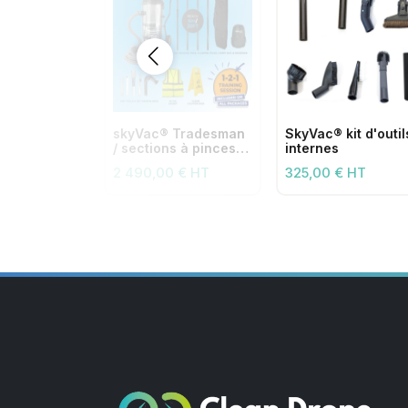
skyVac® Tradesman
SkyVac® kit d'outil
/ sections à pinces
internes
50 mm premium
2 490,00 € HT
325,00 € HT