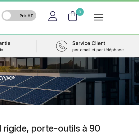
FR
0
antie
Service Client
ix
par email et par téléphone
SKYVAC®
 rigide, porte-outils à 90