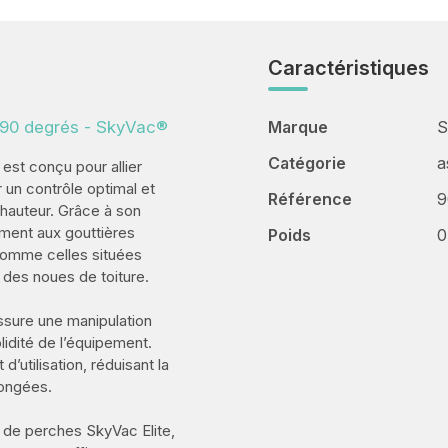
Caractéristiques
 à 90 degrés - SkyVac®
Marque
S
Catégorie
a
est conçu pour allier
ur un contrôle optimal et
Référence
9
 hauteur. Grâce à son
ement aux gouttières
Poids
0
 comme celles situées
 des noues de toiture.
assure une manipulation
lidité de l’équipement.
’utilisation, réduisant la
longées.
de perches SkyVac Elite,