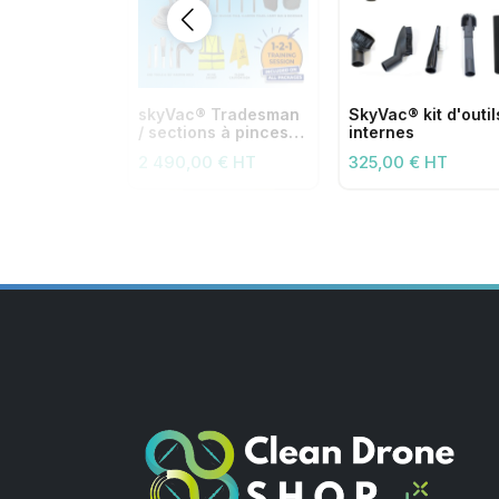
skyVac® Tradesman
SkyVac® kit d'outil
/ sections à pinces
internes
50 mm premium
2 490,00 € HT
325,00 € HT