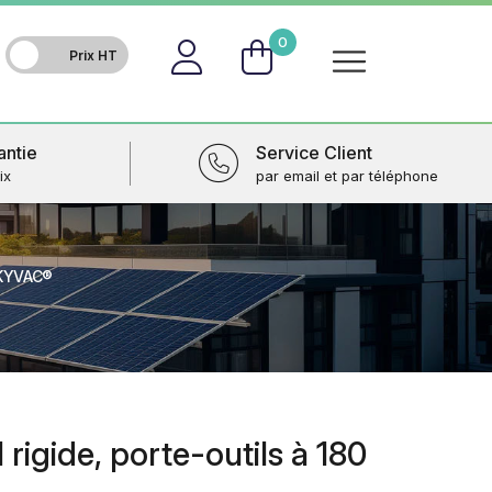
FR
0
antie
Service Client
ix
par email et par téléphone
SKYVAC®
 rigide, porte-outils à 180