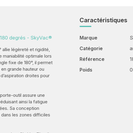
Caractéristiques
 à 180 degrés - SkyVac®
Marque
S
Catégorie
a
llie légèreté et rigidité,
ne maniabilité optimale lors
Référence
1
le fixe de 180°, il permet
s en grande hauteur ou
Poids
0
d’aspiration droites pour
porte-outil assure une
éduisant ainsi la fatigue
ngées. Sa conception
dans les zones difficiles