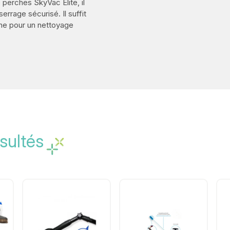
erches SkyVac Elite, il
errage sécurisé. Il suffit
âche pour un nettoyage
sultés