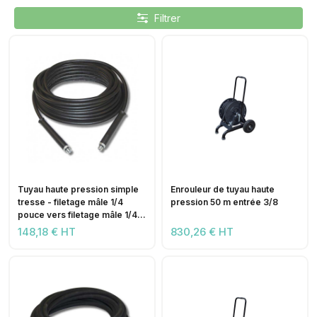
Filtrer
Tuyau haute pression simple
Enrouleur de tuyau haute
tresse - filetage mâle 1/4
pression 50 m entrée 3/8
pouce vers filetage mâle 1/4
pouce
148,18 € HT
830,26 € HT