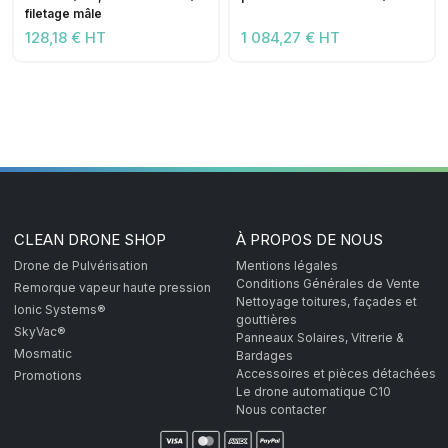
filetage mâle
128,18 € HT
1 084,27 € HT
CLEAN DRONE SHOP
À PROPOS DE NOUS
Drone de Pulvérisation
Mentions légales
Conditions Générales de Vente
Remorque vapeur haute pression
Nettoyage toitures, façades et
Ionic Systems®
gouttières
SkyVac®
Panneaux Solaires, Vitrerie &
Mosmatic
Bardages
Accessoires et pièces détachées
Promotions
Le drone automatique C10
Nous contacter