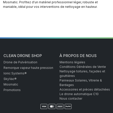
Mosmatic. Profitez d'un matériel professionnel léger, robuste et
maniable, idéal pour vos interventions de nettoyage en hauteur.
CLEAN DRONE SHOP
À PROPOS DE NOUS
Drone de Pulvérisation
Mentions légales
Conditions Générales de Vente
Remorque vapeur haute pression
Nettoyage toitures, façades et
Ionic Systems®
gouttières
SkyVac®
Panneaux Solaires, Vitrerie &
Mosmatic
Bardages
Accessoires et pièces détachées
Promotions
Le drone automatique C10
Nous contacter