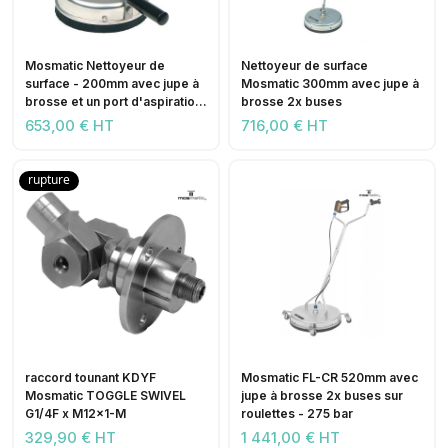
Mosmatic Nettoyeur de
Nettoyeur de surface
surface - 200mm avec jupe à
Mosmatic 300mm avec jupe à
brosse et un port d'aspiration
brosse 2x buses
2x buses - 275 bar
653,00 € HT
716,00 € HT
rupture
raccord tounant KDYF
Mosmatic FL-CR 520mm avec
Mosmatic TOGGLE SWIVEL
jupe à brosse 2x buses sur
G1/4F x M12x1-M
roulettes - 275 bar
329,90 € HT
1 441,00 € HT