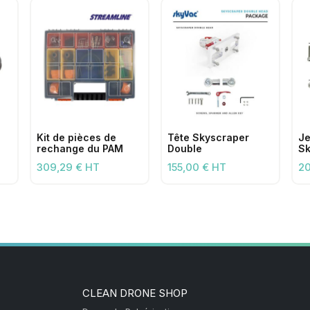
Kit de pièces de
Tête Skyscraper
Je
rechange du PAM
Double
Sk
309,29 € HT
155,00 € HT
20
CLEAN DRONE SHOP