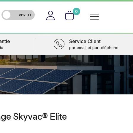
FR
0
antie
Service Client
ix
par email et par téléphone
ge Skyvac® Elite