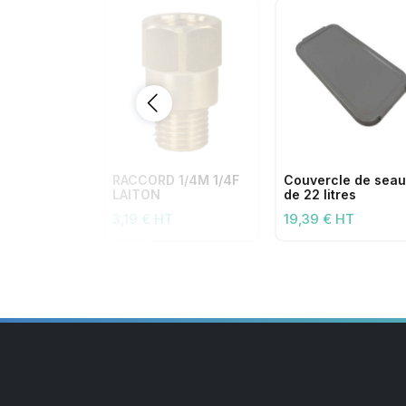
RACCORD 1/4M 1/4F
Couvercle de seau
LAITON
de 22 litres
3,19 € HT
19,39 € HT