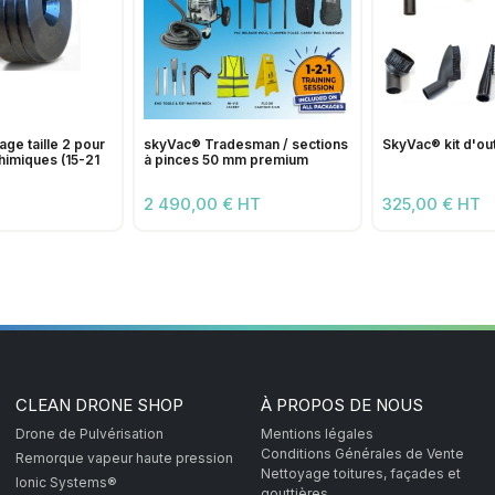
age taille 2 pour
skyVac® Tradesman / sections
SkyVac® kit d'out
himiques (15-21
à pinces 50 mm premium
2 490,00 € HT
325,00 € HT
CLEAN DRONE SHOP
À PROPOS DE NOUS
Drone de Pulvérisation
Mentions légales
Conditions Générales de Vente
Remorque vapeur haute pression
Nettoyage toitures, façades et
Ionic Systems®
gouttières