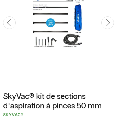
Previous
N
SkyVac® kit de sections
d'aspiration à pinces 50 mm
SKYVAC®