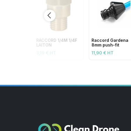
RACCORD 1/4M 1/4F
Raccord Gardena
LAITON
8mm push-fit
3,19 € HT
11,90 € HT