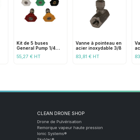
Kit de 5 buses
Vanne à pointeau en
Va
General Pump 1/4
acier inoxydable 3/8
ac
quicklease
55,27 € HT
83,81 € HT
83
CLEAN DRONE SHOP
Drone de Pulvérisation
Remorque vapeur haute pression
Ionic Systems®
SkyVac®