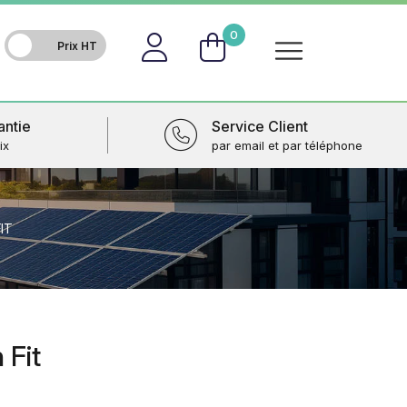
FR
0
antie
Service Client
ix
par email et par téléphone
IT
 Fit