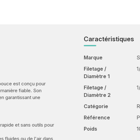
Caractéristiques
Marque
S
Filetage /
1
Diamètre 1
pouce est conçu pour
Filetage /
1
manière fiable. Son
Diamètre 2
 en garantissant une
Catégorie
R
Référence
P
 rapide et sans outils pour
Poids
1
s fluides ou de l'air dans