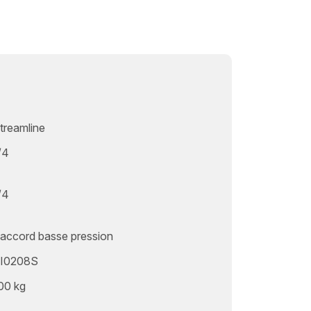
treamline
/4
/4
accord basse pression
I0208S
00 kg