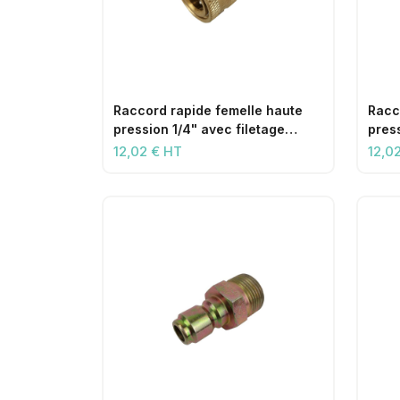
Raccord rapide femelle haute
Racc
pression 1/4" avec filetage
press
femelle 1/4"
1/4"
12,02 € HT
12,0