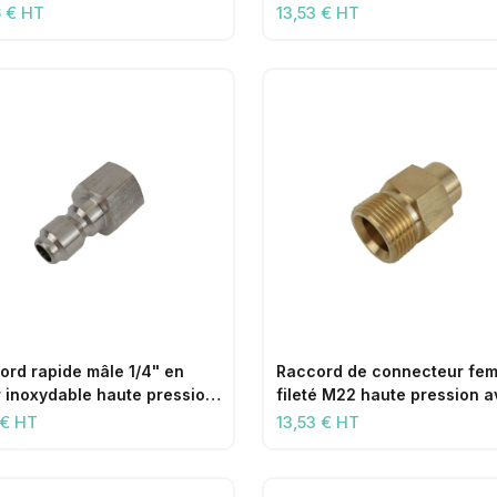
filetage femelle 1/4 pouce
6 € HT
13,53 € HT
ord rapide mâle 1/4" en
Raccord de connecteur fem
r inoxydable haute pression,
fileté M22 haute pression 
filetage mâle 1/4"
filetage mâle 3/8"
 € HT
13,53 € HT