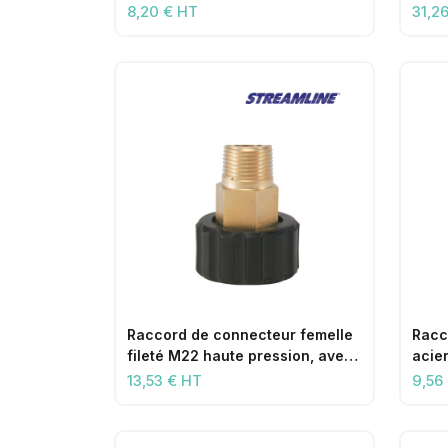
filetage femelle 1/4 pouce
8,20 € HT
31,2
Raccord de connecteur femelle
Racc
fileté M22 haute pression, avec
acie
filetage mâle 1/4 pouce
avec 
13,53 € HT
9,56