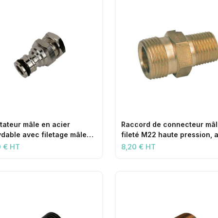
tateur mâle en acier
Raccord de connecteur mâ
ydable avec filetage mâle
fileté M22 haute pression, 
et écrou de blocage
filetage mâle 1/4 pouce
0 € HT
8,20 € HT