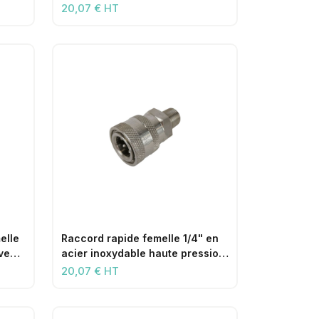
avec filetage femelle 1/4"
20,07 € HT
elle
Raccord rapide femelle 1/4" en
avec
acier inoxydable haute pression,
avec filetage mâle 1/4"
20,07 € HT