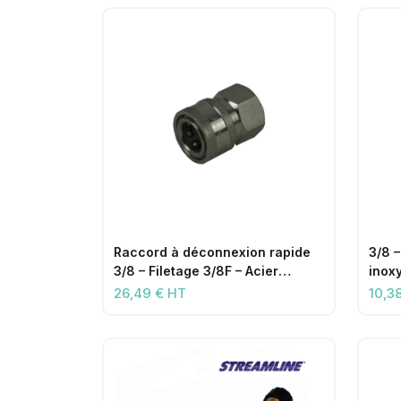
Raccord à déconnexion rapide
3/8 –
3/8 – Filetage 3/8F – Acier
inox
inoxydable
26,49 € HT
10,3