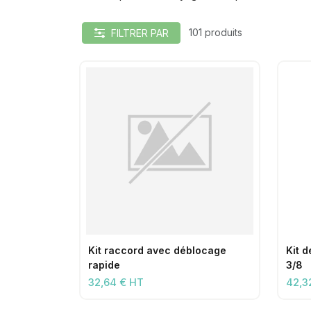
101 produits
FILTRER PAR
Kit raccord avec déblocage
Kit 
rapide
3/8
32,64 € HT
42,3