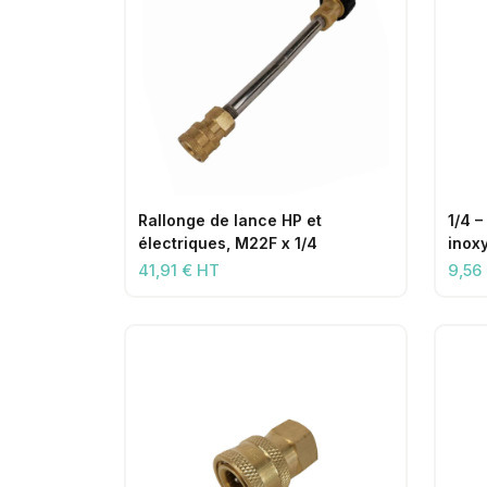
Rallonge de lance HP et
1/4 –
électriques, M22F x 1/4
inox
41,91 € HT
9,56