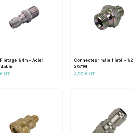
 Filetage 1/4m – Acier
Connecteur mâle fileté – 1/
ydable
3/8″M
 € HT
4,92 € HT