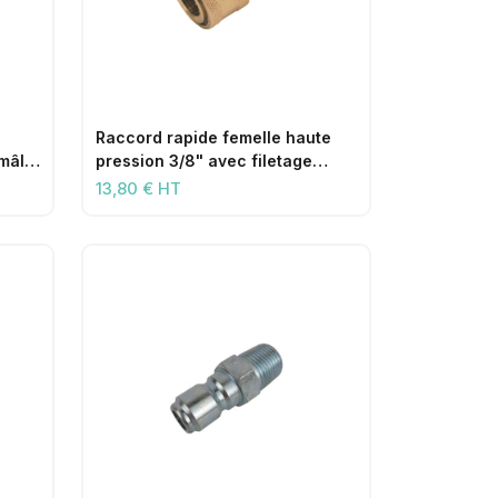
Raccord rapide femelle haute
 mâle
pression 3/8" avec filetage
femelle 3/8"
13,80 € HT