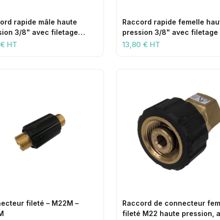
ord rapide mâle haute
Raccord rapide femelle hau
sion 3/8" avec filetage
pression 3/8" avec filetage
lle 3/8"
3/8"
 € HT
13,80 € HT
ecteur fileté – M22M –
Raccord de connecteur fem
M
fileté M22 haute pression, 