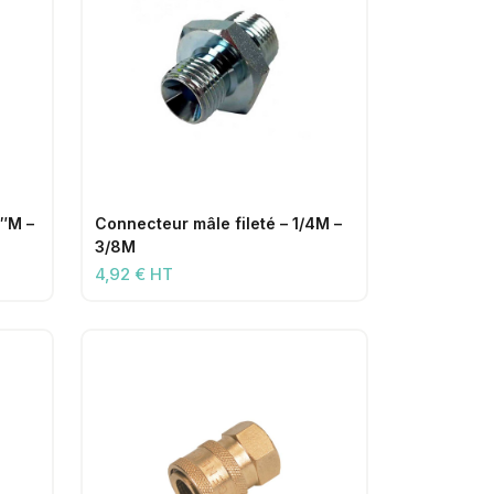
2″M –
Connecteur mâle fileté – 1/4M –
3/8M
4,92 € HT