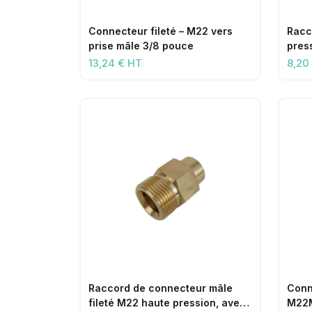
Connecteur fileté – M22 vers
Racc
prise mâle 3/8 pouce
pres
feme
13,24 € HT
8,20
Raccord de connecteur mâle
Conn
fileté M22 haute pression, avec
M22