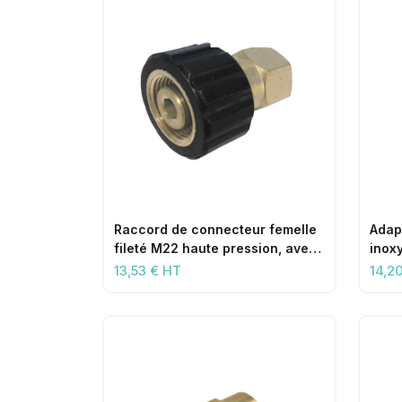
Raccord de connecteur femelle
Adap
fileté M22 haute pression, avec
inox
filetage femelle 3/8 pouce
1/2 
13,53 € HT
14,2