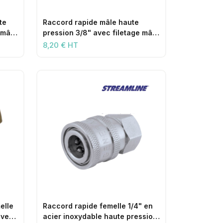
te
Raccord rapide mâle haute
 mâle
pression 3/8" avec filetage mâle
3/8"
8,20 € HT
elle
Raccord rapide femelle 1/4" en
avec
acier inoxydable haute pression,