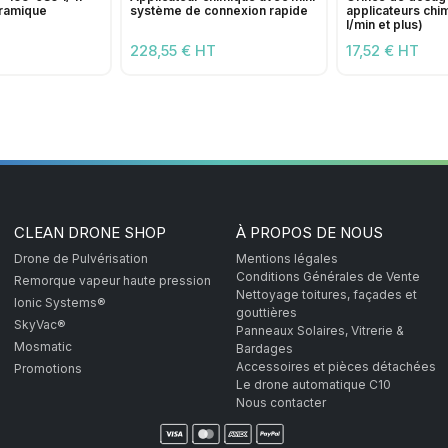
éramique
système de connexion rapide
applicateurs chi
l/min et plus)
228,55 € HT
17,52 € HT
CLEAN DRONE SHOP
À PROPOS DE NOUS
Drone de Pulvérisation
Mentions légales
Conditions Générales de Vente
Remorque vapeur haute pression
Nettoyage toitures, façades et
Ionic Systems®
gouttières
SkyVac®
Panneaux Solaires, Vitrerie &
Mosmatic
Bardages
Accessoires et pièces détachées
Promotions
Le drone automatique C10
Nous contacter