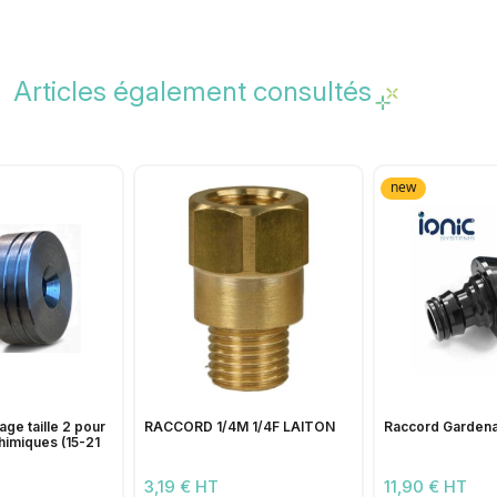
Articles également consultés
new
age taille 2 pour
RACCORD 1/4M 1/4F LAITON
Raccord Gardena
himiques (15-21
3,19 € HT
11,90 € HT