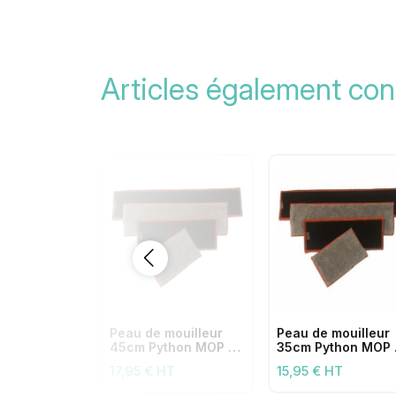
Articles également con
Peau de mouilleur
Peau de mouilleur
45cm Python MOP en
35cm Python MOP 
microfibre
microfibre
17,95 € HT
15,95 € HT