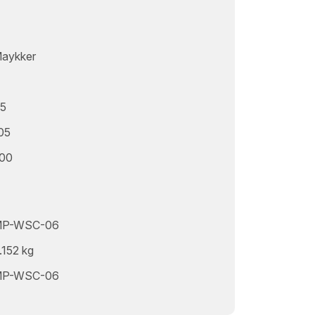
aykker
5
05
00
P-WSC-06
.152 kg
P-WSC-06