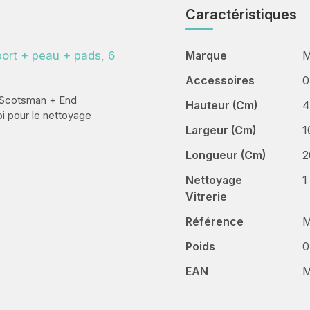
Caractéristiques
ort + peau + pads, 6
Marque
M
Accessoires
0
u Scotsman + End
Hauteur (cm)
4
i pour le nettoyage
Largeur (cm)
1
Longueur (cm)
2
Nettoyage
1
Vitrerie
Référence
M
Poids
0
EAN
M