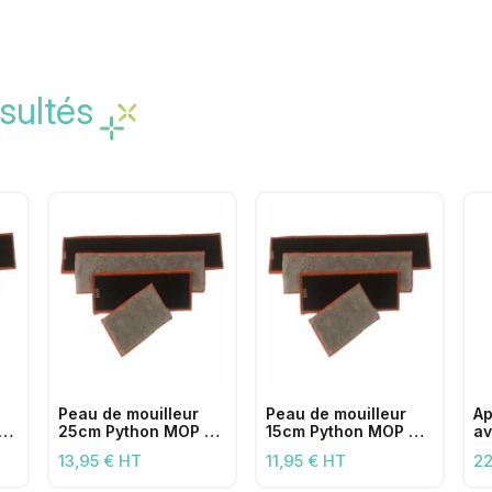
sultés
Peau de mouilleur
Peau de mouilleur
Ap
en
25cm Python MOP en
15cm Python MOP en
av
microfibre
microfibre
de
13,95 € HT
11,95 € HT
22