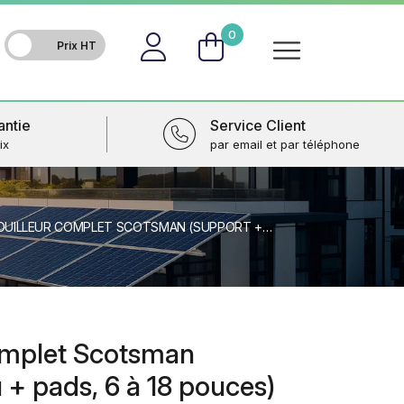
FR
0
antie
Service Client
ix
par email et par téléphone
LLEUR COMPLET SCOTSMAN (SUPPORT + PEAU + PADS, 6 À 18 POUCES)
complet Scotsman
 + pads, 6 à 18 pouces)