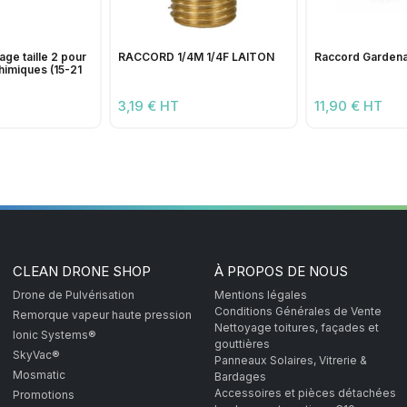
age taille 2 pour
RACCORD 1/4M 1/4F LAITON
Raccord Gardena
himiques (15-21
3,19 € HT
11,90 € HT
CLEAN DRONE SHOP
À PROPOS DE NOUS
Drone de Pulvérisation
Mentions légales
Conditions Générales de Vente
Remorque vapeur haute pression
Nettoyage toitures, façades et
Ionic Systems®
gouttières
SkyVac®
Panneaux Solaires, Vitrerie &
Mosmatic
Bardages
Accessoires et pièces détachées
Promotions