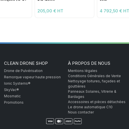
205,00 € HT
4 792,50 € H
CLEAN DRONE SHOP
À PROPOS DE NOUS
Drone de Pulvérisation
Mentions légales
Conditions Générales de Vente
Remorque vapeur haute pression
Nettoyage toitures, façades et
Ionic Systems®
gouttières
SkyVac®
Panneaux Solaires, Vitrerie &
Mosmatic
Bardages
Accessoires et pièces détachées
Promotions
Le drone automatique C10
Nous contacter