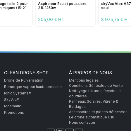
age taille 2 pour
Aspirateur Eau et poussiere
skyVac Atex A37
himiques (15-21
21L 1250w
seul
205,00 € HT
3 975,75 € HT
CLEAN DRONE SHOP
À PROPOS DE NOUS
Drone de Pulvérisation
Mentions légales
Conditions Générales de Vente
Remorque vapeur haute pression
Nettoyage toitures, façades et
Ionic Systems®
gouttières
SkyVac®
Panneaux Solaires, Vitrerie &
Mosmatic
Bardages
Accessoires et pièces détachées
Promotions
Le drone automatique C10
Nous contacter