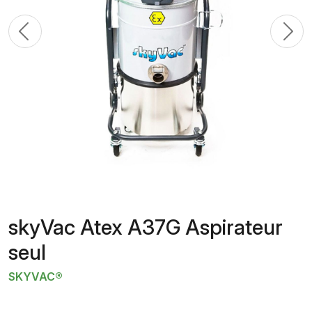
Previous
N
skyVac Atex A37G Aspirateur
seul
SKYVAC®