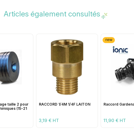
Articles également consultés
new
age taille 2 pour
RACCORD 1/4M 1/4F LAITON
Raccord Gardena
himiques (15-21
3,19 € HT
11,90 € HT