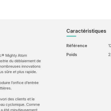
Caractéristiques
Référence
1
Poids
2
ac® Mighty Atom
ustrie du déblaiement de
e nombreuses innovations
lus sûre et plus rapide.
duire l’orifice d’entrée
ttières.
vori des clients et le
veau cyclonique. Comme
m a été minutieusement