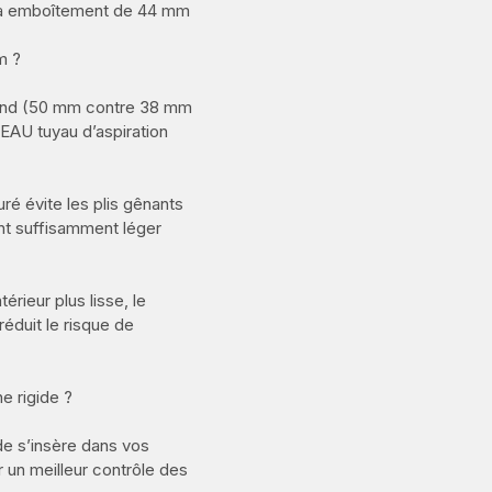
e à emboîtement de 44 mm
m ?
grand (50 mm contre 38 mm
EAU tuyau d’aspiration
uré évite les plis gênants
ant suffisamment léger
érieur plus lisse, le
réduit le risque de
e rigide ?
ide s’insère dans vos
un meilleur contrôle des