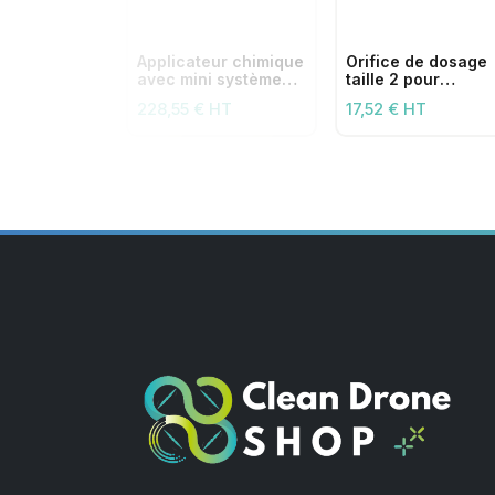
Applicateur chimique
Orifice de dosage
avec mini système
taille 2 pour
de connexion rapide
applicateurs
228,55 € HT
17,52 € HT
chimiques (26 l/mi
et plus)