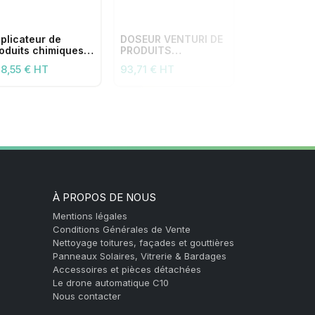
plicateur de
DOSEUR VENTURI DE
PISTOLET S
oduits chimiques
PRODUITS
COUPLEUR 
ec mini système
CHIMIQUES
RACCORD A
8,55 € HT
93,71 € HT
149,31 € HT
 libération rapide
ROULEMENT 
À PROPOS DE NOUS
Mentions légales
Conditions Générales de Vente
Nettoyage toitures, façades et gouttières
Panneaux Solaires, Vitrerie & Bardages
Accessoires et pièces détachées
Le drone automatique C10
Nous contacter