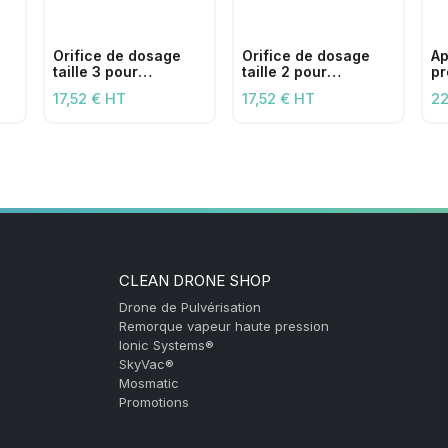
Orifice de dosage
Orifice de dosage
Ap
taille 3 pour
taille 2 pour
pr
applicateurs
applicateurs
av
17,52 € HT
17,52 € HT
22
n
chimiques (21-26
chimiques (15-21
de
l/min)
l/min)
CLEAN DRONE SHOP
Drone de Pulvérisation
Remorque vapeur haute pression
Ionic Systems®
SkyVac®
Mosmatic
Promotions