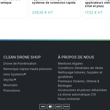
éramique
système de connexion rapide
applicateurs chi
l/min et plus)
228,55 € HT
17,52 € HT
CLEAN DRONE SHOP
À PROPOS DE NOUS
Drone de Pulvérisation
Mentions légales
Conditions Générales de Vente
Remorque vapeur haute pression
Nettoyage toitures, façades et
Ionic Systems®
gouttières
SkyVac®
Panneaux Solaires, Vitrerie &
Mosmatic
Bardages
Accessoires et pièces détachées
Promotions
Le drone automatique C10
Nous contacter