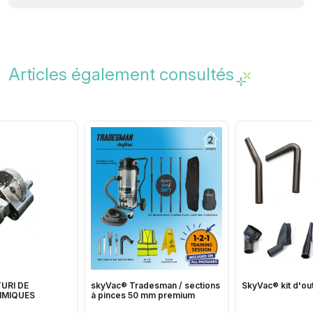
Articles également consultés
URI DE
skyVac® Tradesman / sections
SkyVac® kit d'out
IMIQUES
à pinces 50 mm premium