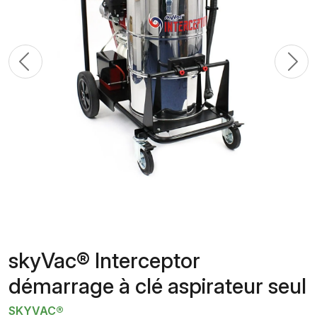
Previous
N
skyVac® Interceptor
démarrage à clé aspirateur seul
SKYVAC®