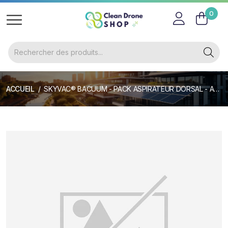
0
ACCUEIL
SKYVAC® BACUUM - PACK ASPIRATEUR DORSAL - ALIMENTATION SUR SECTEUR PERCHE D'ASPIURATION TÉLÉSCPIQUE 5,5M