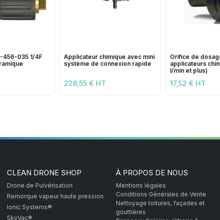
456-035 1/4F
Applicateur chimique avec mini
Orifice de dosage
éramique
système de connexion rapide
applicateurs chi
l/min et plus)
228,55 € HT
17,52 € HT
CLEAN DRONE SHOP
À PROPOS DE NOUS
Drone de Pulvérisation
Mentions légales
Conditions Générales de Vente
Remorque vapeur haute pression
Nettoyage toitures, façades et
Ionic Systems®
gouttières
SkyVac®