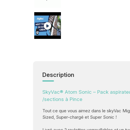
Description
SkyVac® Atom Sonic – Pack aspirateu
/sections à Pince
Tout ce que vous aimez dans le skyVac Mig
Sized, Super-chargé et Super Sonic !
Livré avec 2 roulettes verrouillables et un t