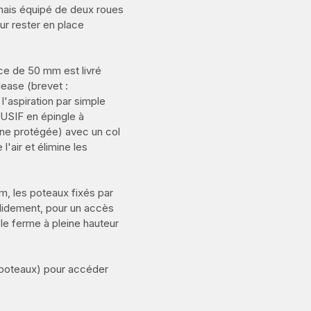
mais équipé de deux roues
our rester en place
ce de 50 mm est livré
ase (brevet :
l'aspiration par simple
LUSIF en épingle à
ne protégée) avec un col
l'air et élimine les
m, les poteaux fixés par
olidement, pour un accès
ôle ferme à pleine hauteur
8 poteaux) pour accéder