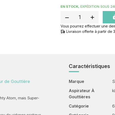
EN STOCK
, EXPÉDITION SOUS 24
Vous pourrez effectuer une de
Livraison offerte à partir d
Caractéristiques
r de Gouttière
Marque
S
Aspirateur À
k
Gouttières
hty Atom, mais Super-
Catégorie
6
uyau de vidange pratique.