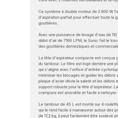
Ce système à double moteur de 2 800 W fou
d'aspiration parfait pour effectuer toute l
gouttières.
Avec une puissance de levage d'eau de 110
débit d'air de 7166 LPM, le Sonic fait le tra
des gouttières domestiques et commerciales
La tête d'aspirateur compacte est conçue p
du tambour. Le filtre est logé derrière une p
qui s'aligne avec l'orifice d'entrée cyclon
minimiser les blocages et guider les débris
plaque d'acier dévie la saleté et les débris
support robuste pour la tête d'aspirateur. La
crampons est amovible et facile à nettoyer.
Le tambour de 45 L est monté sur 4 roulette
qui le rend facile à manœuvrer autour des p
de 17,2 kg, il peut facilement être soulevé e