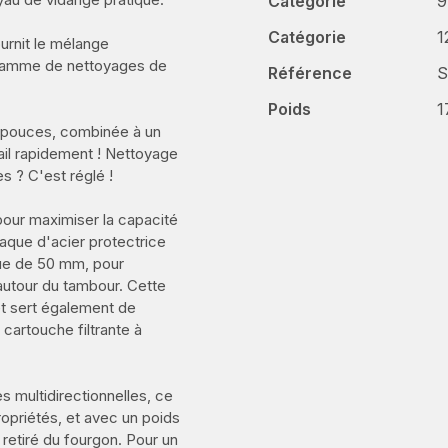
Catégorie
9
Catégorie
1
rnit le mélange
a gamme de nettoyages de
Référence
S
Poids
1
 pouces, combinée à un
vail rapidement ! Nettoyage
 ? C'est réglé !
our maximiser la capacité
laque d'acier protectrice
ique de 50 mm, pour
 autour du tambour. Cette
 et sert également de
 cartouche filtrante à
s multidirectionnelles, ce
ropriétés, et avec un poids
t retiré du fourgon. Pour un