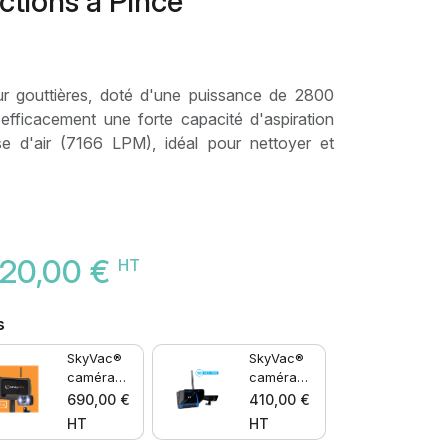
ctions à Pince
ur gouttières, doté d'une puissance de 2800
fficacement une forte capacité d'aspiration
se d'air (7166 LPM), idéal pour nettoyer et
920,00 €
HT
s
SkyVac®
SkyVac®
caméra
caméra
d'inspecti
d'inspecti
690,00 €
410,00 €
on...
on
HT
HT