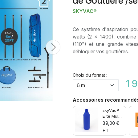
de Gouttière /se
SKYVAC®
Ce système d'aspiration po
watts (2 x 1400), combine e
(110") et une grande vites
Next
débloquer vos gouttières.
Choix du format :
1 
Accessoires recommandé
skyVac®
Elite Multi
connecto
39,00 €
r
HT