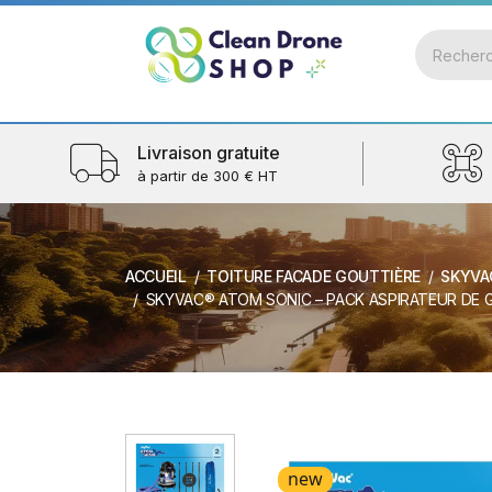
Livraison gratuite
à partir de 300 € HT
ACCUEIL
TOITURE FACADE GOUTTIÈRE
SKYVA
SKYVAC® ATOM SONIC – PACK ASPIRATEUR DE GOUTTIÈRE /SECTIONS À PI
new