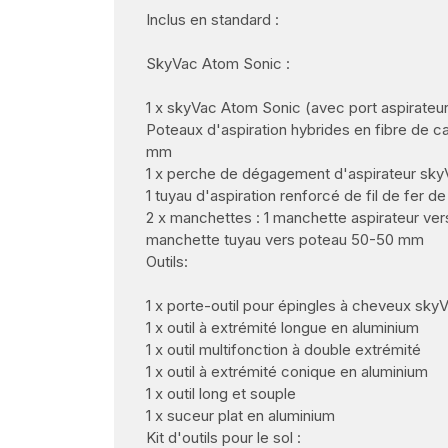
Inclus en standard :
SkyVac Atom Sonic :
1 x skyVac Atom Sonic (avec port aspirate
Poteaux d'aspiration hybrides en fibre de 
mm
1 x perche de dégagement d'aspirateur skyV
1 tuyau d'aspiration renforcé de fil de fer 
2 x manchettes : 1 manchette aspirateur ve
manchette tuyau vers poteau 50-50 mm
Outils:
1 x porte-outil pour épingles à cheveux skyV
1 x outil à extrémité longue en aluminium
1 x outil multifonction à double extrémité
1 x outil à extrémité conique en aluminium
1 x outil long et souple
1 x suceur plat en aluminium
Kit d'outils pour le sol :