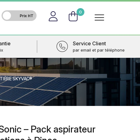
FR
0
antie
Service Client
ix
par email et par téléphone
TIÈRE SKYVAC®
onic – Pack aspirateur