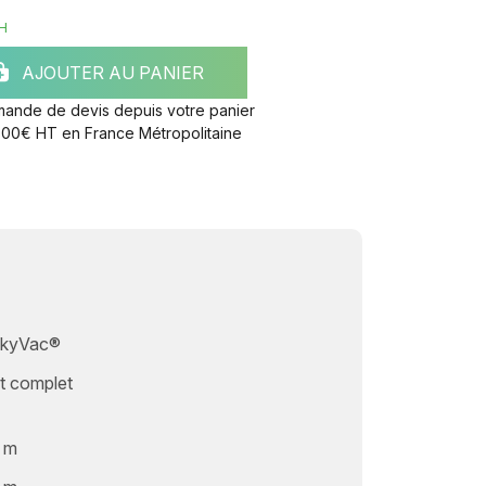
H
AJOUTER AU PANIER
mande de devis depuis votre panier
e 300€ HT en France Métropolitaine
kyVac®
it complet
 m