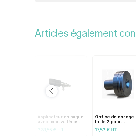
Articles également con
Applicateur chimique
Orifice de dosage
avec mini système
taille 2 pour
de connexion rapide
applicateurs
228,55 € HT
17,52 € HT
chimiques (26 l/mi