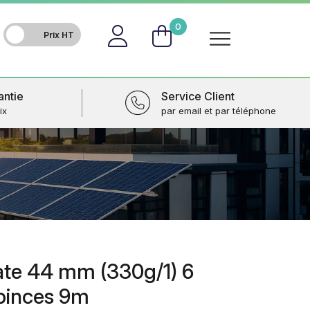
FR
0
antie
Service Client
ix
par email et par téléphone
ate 44 mm (330g/1) 6
 pinces 9m