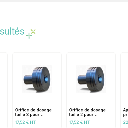
sultés
Orifice de dosage
Orifice de dosage
Ap
taille 3 pour
taille 2 pour
pr
applicateurs
applicateurs
av
17,52 € HT
17,52 € HT
22
n
chimiques (21-26
chimiques (15-21
de