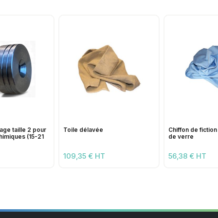
age taille 2 pour
Toile délavée
Chiffon de fictio
himiques (15-21
de verre
109,35 € HT
56,38 € HT