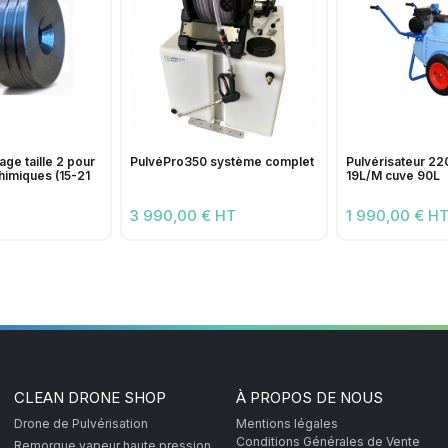
age taille 2 pour
PulvéPro350 système complet
Pulvérisateur 22
himiques (15-21
19L/M cuve 90L
3 990,00 € HT
1 990,00 € H
CLEAN DRONE SHOP
À PROPOS DE NOUS
Drone de Pulvérisation
Mentions légales
Conditions Générales de Vente
Remorque vapeur haute pression