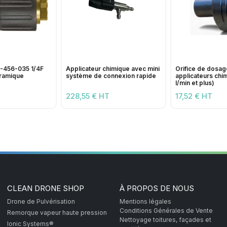
456-035 1/4F
Applicateur chimique avec mini
Orifice de dosage
éramique
système de connexion rapide
applicateurs chi
l/min et plus)
228,55 € HT
17,52 € HT
CLEAN DRONE SHOP
À PROPOS DE NOUS
Drone de Pulvérisation
Mentions légales
Conditions Générales de Vente
Remorque vapeur haute pression
Nettoyage toitures, façades et
Ionic Systems®