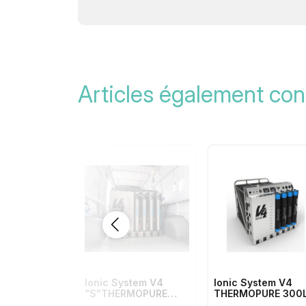
Articles également con
Ionic System V4
Ionic System V4
"S"THERMOPURE
THERMOPURE 300L
300L à 1000L 0ppm (
1000L 0ppm (