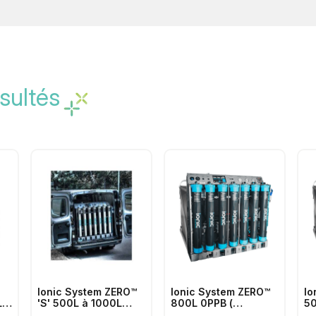
sultés
Ionic System ZERO™
Ionic System ZERO™
Io
 à
'S' 500L à 1000L
800L 0PPB (
50
0PPB ( particules par
particules par
pa