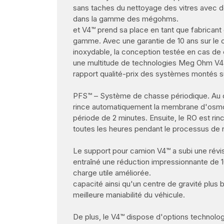
sans taches du nettoyage des vitres avec d
dans la gamme des mégohms.
et V4™ prend sa place en tant que fabrican
gamme. Avec une garantie de 10 ans sur le c
inoxydable, la conception testée en cas de
une multitude de technologies Meg Ohm V4™
rapport qualité-prix des systèmes montés s
PFS™ – Système de chasse périodique. Au 
rince automatiquement la membrane d'osmo
période de 2 minutes. Ensuite, le RO est ri
toutes les heures pendant le processus de 
Le support pour camion V4™ a subi une révi
entraîné une réduction impressionnante de 
charge utile améliorée.
capacité ainsi qu'un centre de gravité plus
meilleure maniabilité du véhicule.
De plus, le V4™ dispose d'options technolog