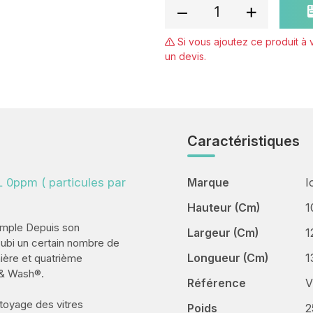
Si vous ajoutez ce produit à
un devis.
Caractéristiques
 0ppm ( particules par
Marque
I
Hauteur (cm)
1
imple Depuis son
Largeur (cm)
1
ubi un certain nombre de
Longueur (cm)
1
ière et quatrième
 & Wash®.
Référence
V
ttoyage des vitres
Poids
2