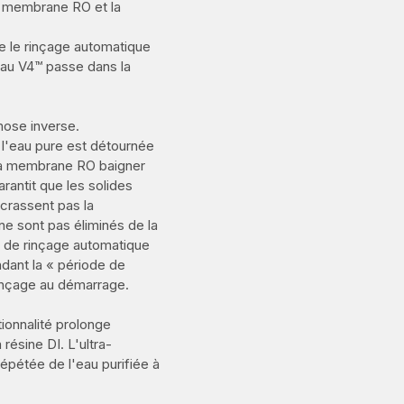
la membrane RO et la
e le rinçage automatique
eau V4™ passe dans la
ose inverse.
 l'eau pure est détournée
 la membrane RO baigner
rantit que les solides
ncrassent pas la
ne sont pas éliminés de la
 de rinçage automatique
dant la « période de
rinçage au démarrage.
ionnalité prolonge
résine DI. L'ultra-
répétée de l'eau purifiée à