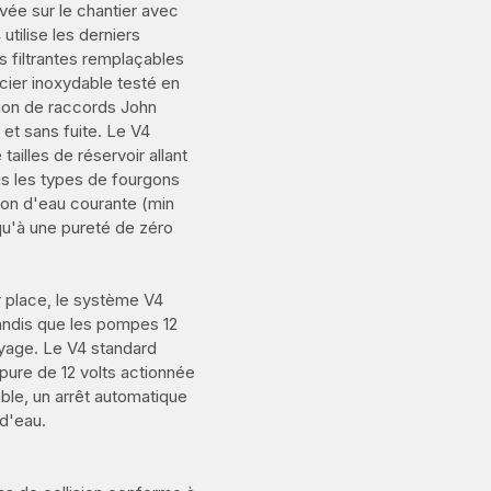
ée sur le chantier avec
tilise les derniers
es filtrantes remplaçables
cier inoxydable testé en
ation de raccords John
et sans fuite. Le V4
illes de réservoir allant
us les types de fourgons
on d'eau courante (min
squ'à une pureté de zéro
r place, le système V4
 tandis que les pompes 12
oyage. Le V4 standard
ure de 12 volts actionnée
ble, un arrêt automatique
 d'eau.