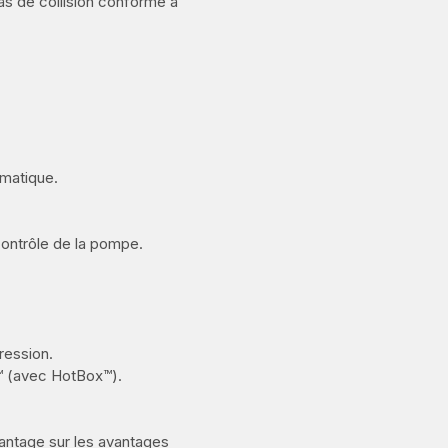
s de collision conforme à
omatique.
contrôle de la pompe.
pression.
™ (avec HotBox™).
antage sur les avantages