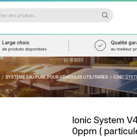
Large choix
Qualité gar
de produits disponibles
au meilleur pr
SYSTÈME EAU PURE POUR VÉHICULES UTILITAIRES
IONIC SYSTEM V4
Ionic System V
0ppm ( particule