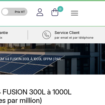
FR
0
antie
Service Client
ix
par email et par téléphone
 FUSION 300L À 1000L 0PPM ( PARTICULES PAR MILLION)
4 FUSION 300L à 1000L
s par million)