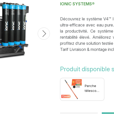
IONIC SYSTEMS®
Découvrez le système V4™ I
ultra-efficace avec eau pure.
la productivité. Ce système
Next
rentabilité élevé. Améliore
profitez d’une solution testée
Tarif Livraison & montage inc
Produit disponible 
Perche
télescopi
que en
fibr...