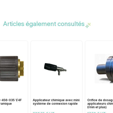
Articles également consultés
456-035 1/4F
Applicateur chimique avec mini
Orifice de dosage
éramique
système de connexion rapide
applicateurs chi
l/min et plus)