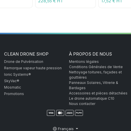
228,55 € HT
17,52 € HT
CLEAN DRONE SHOP
À PROPOS DE NOUS
Drone de Pulvérisation
Mentions légales
Conditions Générales de Vente
Remorque vapeur haute pression
Nettoyage toitures, façades et
Ionic Systems®
gouttières
SkyVac®
Panneaux Solaires, Vitrerie &
Mosmatic
Bardages
Accessoires et pièces détachées
Promotions
Le drone automatique C10
Nous contacter
Français