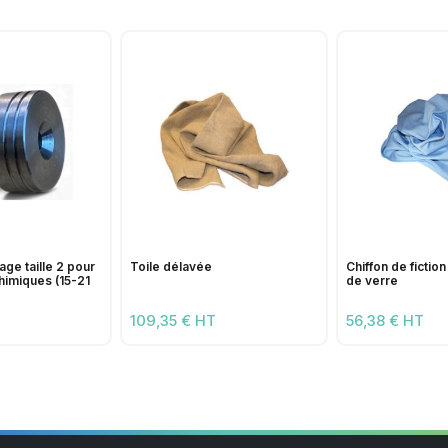
age taille 2 pour
Toile délavée
Chiffon de fictio
himiques (15-21
de verre
109,35 € HT
56,38 € HT