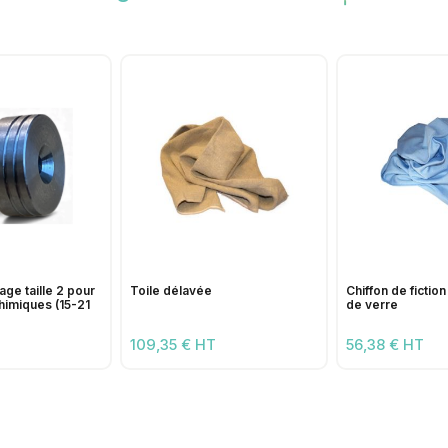
age taille 2 pour
Toile délavée
Chiffon de fictio
himiques (15-21
de verre
109,35 € HT
56,38 € HT