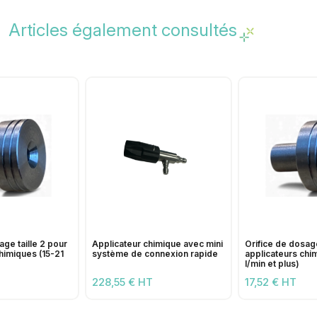
Articles également consultés
age taille 2 pour
Applicateur chimique avec mini
Orifice de dosage
himiques (15-21
système de connexion rapide
applicateurs chi
l/min et plus)
228,55 € HT
17,52 € HT